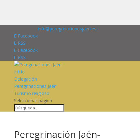
676227909
info@peregrinacionesjaen.es
Facebook
RSS
Facebook
RSS
Inicio
Delegación
Peregrinaciones Jaén
Turismo religioso
Seleccionar página
Peregrinación Jaén-