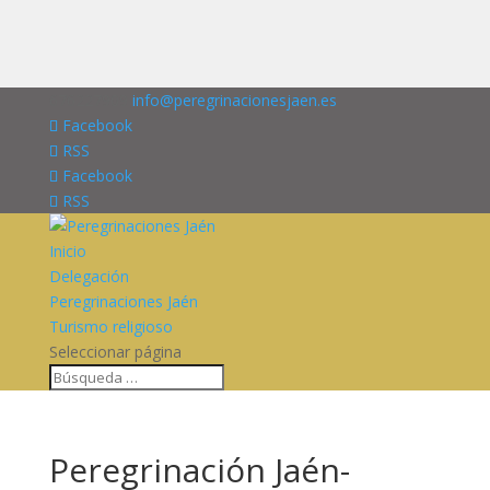
676227909
info@peregrinacionesjaen.es
Facebook
RSS
Facebook
RSS
Inicio
Delegación
Peregrinaciones Jaén
Turismo religioso
Seleccionar página
Peregrinación Jaén-