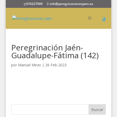
676227909
info@peregrinacionesjaen.es
Peregrinación Jaén-
Guadalupe-Fátima (142)
por
Manuel Miras
|
26-Feb-2023