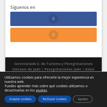
Síguenos en
Secretariado E. de Turismo y Peregrinaciones
Diócesis de Jaén
|
Peregrinaciones Jaén
|
Aviso
legal
|
Privacidad
|
Cookies
| Diseño web:
Manuel
Utilizamos cookies para ofrecerte la mejor experiencia en
Miras
nuestra web.
Puedes aprender más sobre qué cookies utilizamos o
desactivarlas en los
ajustes
.
Aceptar cookies
Rechazar cookies
Ajustes