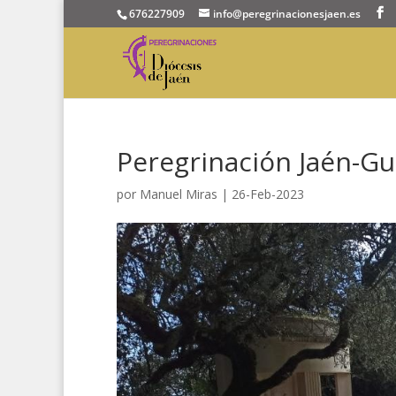
676227909
info@peregrinacionesjaen.es
Peregrinación Jaén-Gu
por
Manuel Miras
|
26-Feb-2023