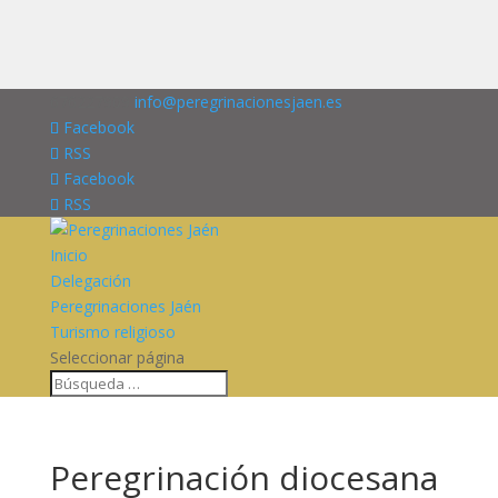
676227909
info@peregrinacionesjaen.es
Facebook
RSS
Facebook
RSS
Inicio
Delegación
Peregrinaciones Jaén
Turismo religioso
Seleccionar página
Peregrinación diocesana