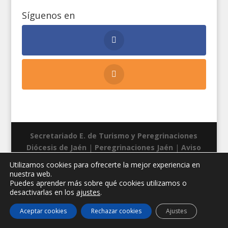
Síguenos en
Secretariado E. de Turismo y Peregrinaciones
Diócesis de Jaén
|
Peregrinaciones Jaén
|
Aviso
legal
|
Privacidad
|
Cookies
| Diseño web:
Manuel
Utilizamos cookies para ofrecerte la mejor experiencia en
Miras
nuestra web.
Puedes aprender más sobre qué cookies utilizamos o
desactivarlas en los
ajustes
.
Aceptar cookies
Rechazar cookies
Ajustes