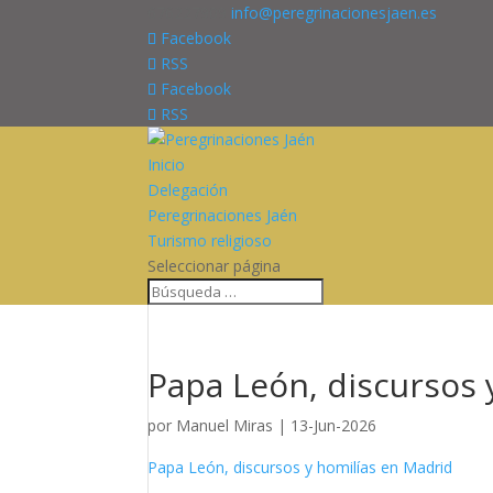
676227909
info@peregrinacionesjaen.es
Facebook
RSS
Facebook
RSS
Inicio
Delegación
Peregrinaciones Jaén
Turismo religioso
Seleccionar página
Papa León, discursos
por
Manuel Miras
|
13-Jun-2026
Papa León, discursos y homilías en Madrid